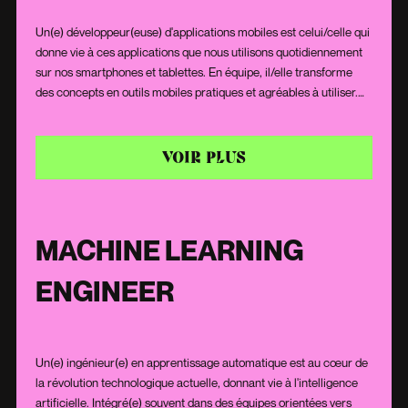
Un(e) développeur(euse) d'applications mobiles est celui/celle qui
donne vie à ces applications que nous utilisons quotidiennement
sur nos smartphones et tablettes. En équipe, il/elle transforme
des concepts en outils mobiles pratiques et agréables à utiliser.
Avec un mélange de créativité et de compétences techniques,
il/elle crée des applications qui répondent aux besoins des
utilisateurs et s'intègrent harmonieusement à leur quotidien.
VOIR PLUS
MACHINE LEARNING
ENGINEER
Un(e) ingénieur(e) en apprentissage automatique est au cœur de
la révolution technologique actuelle, donnant vie à l'intelligence
artificielle. Intégré(e) souvent dans des équipes orientées vers