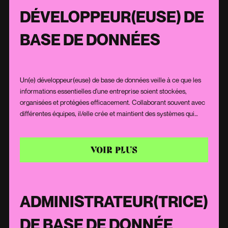
DÉVELOPPEUR(EUSE) DE
BASE DE DONNÉES
Un(e) développeur(euse) de base de données veille à ce que les
informations essentielles d'une entreprise soient stockées,
organisées et protégées efficacement. Collaborant souvent avec
différentes équipes, il/elle crée et maintient des systèmes qui
permettent d'accéder rapidement aux données tout en assurant
leur sécurité. Grâce à son attention au détail et à son esprit
méthodique, il/elle s'assure que les informations sont toujours à
VOIR PLUS
portée de main, tout en étant bien protégées.
ADMINISTRATEUR(TRICE)
DE BASE DE DONNÉE