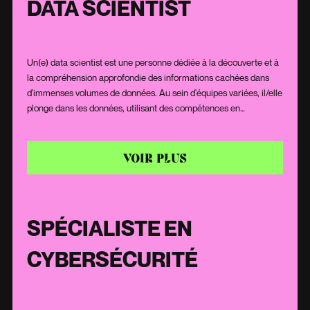
DATA SCIENTIST
Un(e) data scientist est une personne dédiée à la découverte et à
la compréhension approfondie des informations cachées dans
d'immenses volumes de données. Au sein d'équipes variées, il/elle
plonge dans les données, utilisant des compétences en
modélisation statistique et machine learning pour déceler des
tendances et des motifs. Grâce à une solide maîtrise en
programmation et une aptitude pour les défis, un(e) data scientist
VOIR PLUS
transforme les données brutes en informations pertinentes,
éclairant les décisions stratégiques.
SPÉCIALISTE EN
CYBERSÉCURITÉ