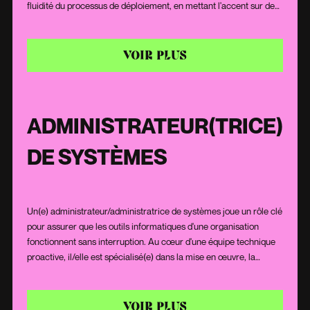
fluidité du processus de déploiement, en mettant l'accent sur des
pratiques d'intégration continue et efficace. Avec une grande
adaptabilité et une vision analytique, il/elle veille à ce que les
logiciels soient déployés rapidement, efficacement et de manière
VOIR PLUS
fiable, favorisant ainsi une collaboration harmonieuse entre les
équipes.
ADMINISTRATEUR(TRICE)
DE SYSTÈMES
Un(e) administrateur/administratrice de systèmes joue un rôle clé
pour assurer que les outils informatiques d'une organisation
fonctionnent sans interruption. Au cœur d'une équipe technique
proactive, il/elle est spécialisé(e) dans la mise en œuvre, la
protection et la maintenance des serveurs, réseaux et bases de
données. Son expertise technique et son sens aigu de la
résolution de problèmes lui permettent d'assurer une gestion
VOIR PLUS