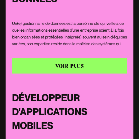
Un(e) gestionnaire de données est la personne clé qui veille à ce
que les informations essentielles d'une entreprise soient à la fois
bien organisées et protégées. Intégré(e) souvent au sein d'équipes
variées, son expertise réside dans la maîtrise des systèmes qui
stockent et gèrent ces informations. Sa capacité à analyser et à
résoudre des problèmes lui permet de s'assurer que les données
sont utilisées efficacement, tout en restant sécurisées. Il/elle joue
VOIR PLUS
également un rôle crucial pour faciliter l'accès rapide à ces
informations lorsqu'elles sont nécessaires.
DÉVELOPPEUR
D'APPLICATIONS
MOBILES