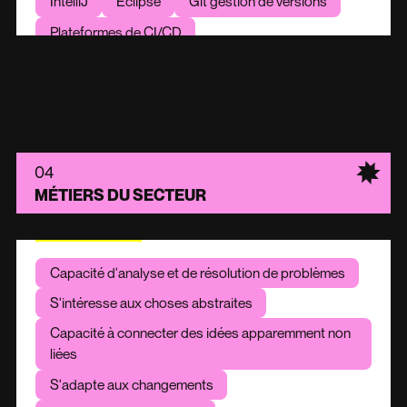
IntelliJ
Eclipse
Git gestion de versions
Plateformes de CI/CD
JIRA ou outils similaires de suivi des bugs
Base de données SQL
MongoDB
Frameworks pertinents par exemple
React
Angular
Nodejs
04
MÉTIERS DU SECTEUR
HUMAINE
Capacité d'analyse et de résolution de problèmes
S'intéresse aux choses abstraites
Capacité à connecter des idées apparemment non
liées
S'adapte aux changements