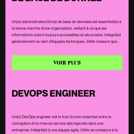
Un(e) administrateur(trice) de base de données est essentiel(le) à
la bonne marche d'une organisation, veillant à ce que les
informations soient toujours accessibles et sécurisées. Intégré(e)
généralement au sein d'équipes techniques, il/elle s'assure que
les bases de données soient non seulement fonctionnelles, mais
également optimisées pour répondre rapidement aux demandes.
Au-delà de sa solide expertise technique, il/elle fait preuve d'une
VOIR PLUS
grande rigueur et d'une attention constante aux détails pour
garantir la cohérence, la sécurité et la performance des
systèmes de données.
DEVOPS ENGINEER
Un(e) DevOps engineer est le trait d'union essentiel entre la
conception et la mise en service des logiciels dans une
entreprise. Intégré(e) à une équipe agile, il/elle se consacre à la