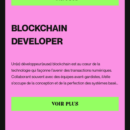
optimale et de répondre aux imprévus, garantissant la continuité
des services informatiques.
BLOCKCHAIN
DEVELOPER
Un(e) développeur(euse) blockchain est au cœur de la
technologie qui façonne l'avenir des transactions numériques.
Collaborant souvent avec des équipes avant-gardistes, il/elle
s'occupe de la conception et de la perfection des systèmes basés
sur la blockchain. Cette expertise s'étend au développement de
contrats intelligents, à la mise en place de solides protocoles de
sécurité, ainsi qu'à la gestion des systèmes qui opèrent sans
VOIR PLUS
autorité centrale. Maîtrisant la cryptographie et doté(e) d'une
approche d'analyse minutieuse, il/elle s'assure que les
transactions réalisées soient à la fois sécurisées et efficientes.