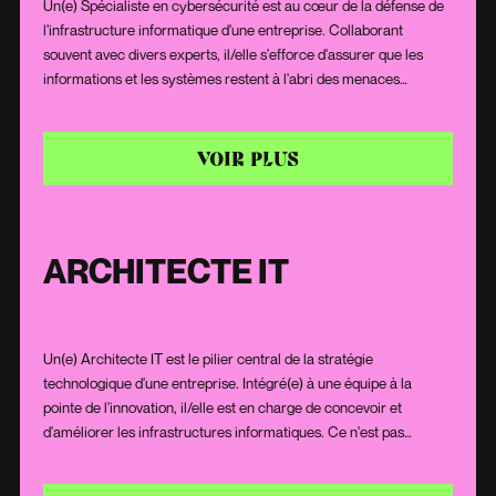
Un(e) Spécialiste en cybersécurité est au cœur de la défense de
l'infrastructure informatique d'une entreprise. Collaborant
souvent avec divers experts, il/elle s'efforce d'assurer que les
informations et les systèmes restent à l'abri des menaces
potentielles. Sa mission englobe la prévention proactive des
risques, la détection rapide des menaces et la mise en œuvre de
mesures correctives efficaces en cas d'incidents. Grâce à sa
VOIR PLUS
connaissance technique approfondie et à une surveillance sans
relâche, il/elle veille à ce que les données sensibles restent
protégées, accessibles et intègres.
ARCHITECTE IT
Un(e) Architecte IT est le pilier central de la stratégie
technologique d'une entreprise. Intégré(e) à une équipe à la
pointe de l'innovation, il/elle est en charge de concevoir et
d'améliorer les infrastructures informatiques. Ce n'est pas
seulement un expert en matière de solutions technologiques,
mais également un visionnaire qui voit au-delà des tendances