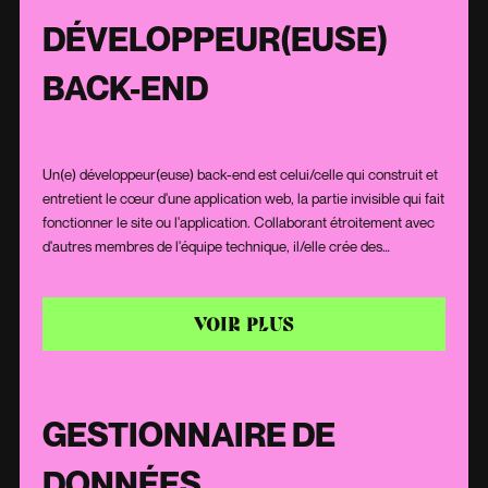
peaufiner et améliorer l'expérience offerte aux utilisateurs.
DÉVELOPPEUR(EUSE)
BACK-END
Un(e) développeur(euse) back-end est celui/celle qui construit et
entretient le cœur d'une application web, la partie invisible qui fait
fonctionner le site ou l'application. Collaborant étroitement avec
d'autres membres de l'équipe technique, il/elle crée des
fondations solides pour que les applications fonctionnent sans
faille. Grâce à ses talents en programmation et à son aptitude à
résoudre les défis techniques, il/elle est capable de bâtir des
VOIR PLUS
systèmes à la fois puissants et capables de s'adapter à la
croissance.
GESTIONNAIRE DE
DONNÉES