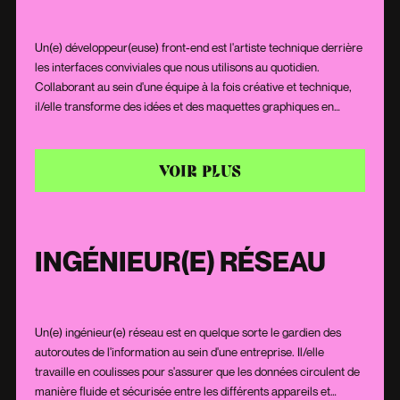
Un(e) développeur(euse) front-end est l'artiste technique derrière
les interfaces conviviales que nous utilisons au quotidien.
Collaborant au sein d'une équipe à la fois créative et technique,
il/elle transforme des idées et des maquettes graphiques en
interfaces interactives pour offrir une expérience utilisateur
impeccable. Fort(e) d'une connaissance approfondie des
langages comme HTML, CSS et JavaScript, il/elle donne vie aux
VOIR PLUS
designs, garantissant des sites et applications web à la fois
esthétiques et efficaces.
INGÉNIEUR(E) RÉSEAU
Un(e) ingénieur(e) réseau est en quelque sorte le gardien des
autoroutes de l'information au sein d'une entreprise. Il/elle
travaille en coulisses pour s'assurer que les données circulent de
manière fluide et sécurisée entre les différents appareils et