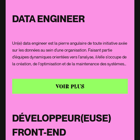
DATA ENGINEER
Un(e) data engineer est la pierre angulaire de toute initiative axée
sur les données au sein d'une organisation. Faisant partie
d'équipes dynamiques orientées vers l'analyse, il/elle s'occupe de
la création, de l'optimisation et de la maintenance des systèmes
qui collectent, stockent et traitent d'énormes quantités de
données. Ses compétences en programmation et sa capacité à
résoudre des problèmes complexes lui/elle permettent de
VOIR PLUS
concevoir des solutions qui rendent les données accessibles,
exploitables et prêtes pour l'analyse. Il/elle joue un rôle essentiel
pour assurer que les données sont non seulement stockées
efficacement, mais aussi facilement utilisables par les analystes
DÉVELOPPEUR(EUSE)
et autres professionnels.
FRONT-END