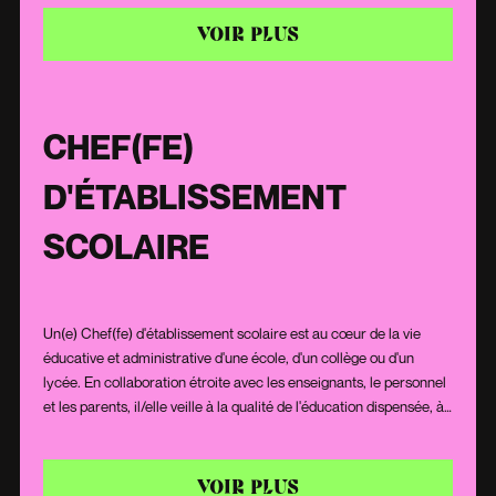
des leaders actuels et futurs. Avec une approche personnalisée
et interactive, il/elle aide les professionnels à renforcer leur
VOIR PLUS
capacité à diriger efficacement, à motiver leurs équipes et à
naviguer dans des environnements complexes.
CHEF(FE)
D'ÉTABLISSEMENT
SCOLAIRE
Un(e) Chef(fe) d'établissement scolaire est au cœur de la vie
éducative et administrative d'une école, d'un collège ou d'un
lycée. En collaboration étroite avec les enseignants, le personnel
et les parents, il/elle veille à la qualité de l'éducation dispensée, à
la sécurité des élèves et à la bonne gestion des ressources.
Leader visionnaire et manager efficace, il/elle est responsable de
la mise en œuvre des politiques éducatives, tout en s'assurant de
VOIR PLUS