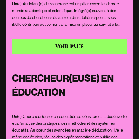
Un(e) Assistant(e) de recherche est un pilier essentiel dans le
monde académique et scientifique. Intégré(e) souvent à des
équipes de chercheurs ou au sein d'institutions spécialisées,
il/elle contribue activement à la mise en place, au suivi et à la
conclusion de projets de recherche. Sa curiosité naturelle, sa
rigueur méthodologique et son sens de l'organisation lui
permettent de recueillir, d'analyser et de présenter des données
VOIR PLUS
de manière précise. Qu'il s'agisse de travaux de laboratoire,
d'études sur le terrain ou de revues bibliographiques,
l'Assistant(e) de recherche est un acteur incontournable dans la
progression de la connaissance.
CHERCHEUR(EUSE) EN
ÉDUCATION
Un(e) Chercheur(euse) en éducation se consacre à la découverte
et à l'analyse des pratiques, des méthodes et des systèmes
éducatifs. Au cœur des avancées en matière d'éducation, il/elle
mène des études, réalise des expérimentations et publie des