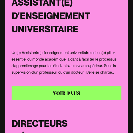
ASSISTANT(E)
D'ENSEIGNEMENT
UNIVERSITAIRE
Un(e) Assistant(e) d'enseignement universitaire est un(e) pilier
essentiel du monde académique, aidant à faciliter le processus
d'apprentissage pour les étudiants au niveau supérieur. Sous la
supervision d'un professeur ou d'un docteur, il/elle se charge
souvent de la préparation des cours, de la supervision des
travaux dirigés ou des laboratoires, et de l'évaluation des travaux
étudiants. Doté(e) d'une passion pour la pédagogie et d'une
VOIR PLUS
expertise dans son domaine, il/elle offre un soutien précieux aux
étudiants, les guidant dans leur parcours universitaire.
DIRECTEURS