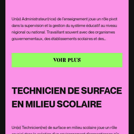
Un(e) Administrateur(rice) de l’enseignement joue un rôle pivot
dans la supervision et la gestion du système éducatif au niveau
régional ou national. Travaillant souvent avec des organismes
gouvernementaux, des établissements scolaires et des
associations professionnelles, il/elle est en charge de la mise en
place des politiques éducatives, de la distribution des ressources
et du suivi des performances des établissements. Son expertise
VOIR PLUS
en matière d'éducation et ses compétences en gestion lui
permettent d'orienter les décisions stratégiques pour
l'amélioration continue du système éducatif.
TECHNICIEN DE SURFACE
EN MILIEU SCOLAIRE
Un(e) Technicien(ne) de surface en milieu scolaire joue un rôle