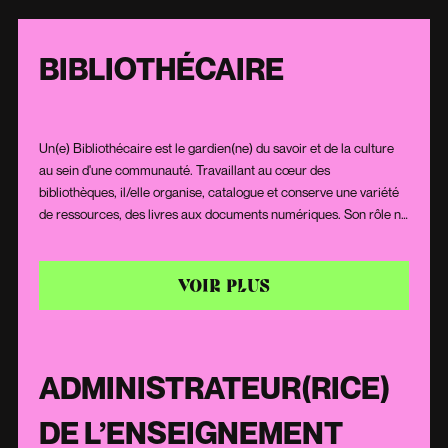
BIBLIOTHÉCAIRE
Un(e) Bibliothécaire est le gardien(ne) du savoir et de la culture
au sein d'une communauté. Travaillant au cœur des
bibliothèques, il/elle organise, catalogue et conserve une variété
de ressources, des livres aux documents numériques. Son rôle ne
se limite pas à la gestion des collections : il/elle conseille, guide et
soutient les utilisateurs dans leurs recherches, contribuant ainsi à
la diffusion du savoir. Doté(e) d'une passion pour la littérature et
VOIR PLUS
d'excellentes compétences interpersonnelles, le/la Bibliothécaire
joue un rôle essentiel dans la promotion de la lecture et de
l'éducation au sein de sa communauté.
ADMINISTRATEUR(RICE)
DE L’ENSEIGNEMENT