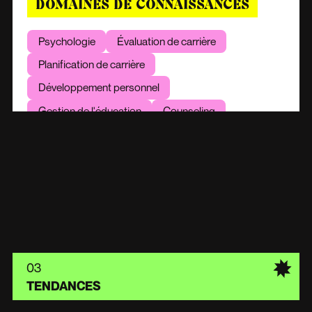
DOMAINES DE CONNAISSANCES
Psychologie
Évaluation de carrière
Planification de carrière
Développement personnel
Gestion de l'éducation
Counseling
Gestion de cas
OUTILS
Logiciels d'évaluation de carrière
Outils d'enquête
03
Plateformes de gestion de carrière
TENDANCES
Microsoft Office
Outils de planification