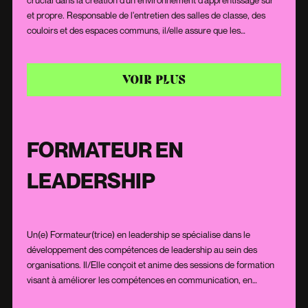
crucial dans la création d'un environnement d'apprentissage sûr
et propre. Responsable de l'entretien des salles de classe, des
couloirs et des espaces communs, il/elle assure que les
standards d'hygiène soient respectés pour le bien-être des élèves
et du personnel. Doté(e) d'une attention particulière aux détails et
d'une capacité à travailler efficacement, souvent en dehors des
VOIR PLUS
heures de classe, ce professionnel/ cette professionnelle est
essentiel(le) au bon fonctionnement quotidien de l'établissement
scolaire.
FORMATEUR EN
LEADERSHIP
Un(e) Formateur(trice) en leadership se spécialise dans le
développement des compétences de leadership au sein des
organisations. Il/Elle conçoit et anime des sessions de formation
visant à améliorer les compétences en communication, en
gestion d'équipe, en prise de décision et en résolution de conflits