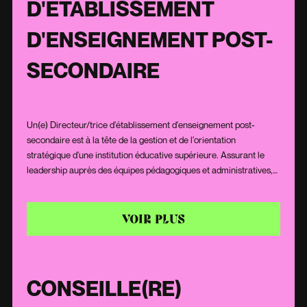
D'ÉTABLISSEMENT
D'ENSEIGNEMENT POST-
SECONDAIRE
Un(e) Directeur/trice d'établissement d'enseignement post-
secondaire est à la tête de la gestion et de l'orientation
stratégique d'une institution éducative supérieure. Assurant le
leadership auprès des équipes pédagogiques et administratives,
il/elle œuvre pour garantir un environnement d'apprentissage de
qualité, stimulant et adapté aux enjeux contemporains. Fort(e)
d'une vision claire et d'un engagement profond pour l'éducation,
VOIR PLUS
il/elle veille à l'excellence académique, au bien-être des étudiants
et à la pérennité de l'établissement dans le paysage éducatif.
CONSEILLE(RE)