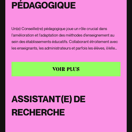
PÉDAGOGIQUE
Un(e) Conseille(re) pédagogique joue un rôle crucial dans
l'amélioration et l'adaptation des méthodes d'enseignement au
sein des établissements éducatifs. Collaborant étroitement avec
les enseignants, les administrateurs et parfois les élèves, il/elle
propose des stratégies, des ressources et des outils pour enrichir
l'expérience d'apprentissage. Grâce à une solide connaissance
des théories éducatives et des tendances pédagogiques, il/elle
VOIR PLUS
offre un soutien personnalisé, encourage l'innovation en salle de
classe et contribue à la réussite académique des élèves.
ASSISTANT(E) DE
RECHERCHE