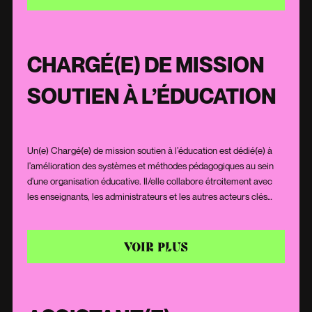
l'épanouissement et de la réussite de chaque élève.
CHARGÉ(E) DE MISSION
SOUTIEN À L’ÉDUCATION
Un(e) Chargé(e) de mission soutien à l’éducation est dédié(e) à
l'amélioration des systèmes et méthodes pédagogiques au sein
d'une organisation éducative. Il/elle collabore étroitement avec
les enseignants, les administrateurs et les autres acteurs clés
pour identifier les besoins, proposer des solutions et mettre en
œuvre des initiatives visant à soutenir et renforcer la qualité de
l'enseignement. Son rôle s'étend de la formation continue des
VOIR PLUS
enseignants à la mise en place de ressources et d'outils innovants
pour faciliter l'apprentissage.