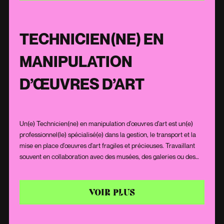
représentation. Par son corps et son expression, il/elle raconte
des histoires, évoque des émotions et fascine le public.
TECHNICIEN(NE) EN
MANIPULATION
D’ŒUVRES D’ART
Un(e) Technicien(ne) en manipulation d’œuvres d’art est un(e)
professionnel(le) spécialisé(e) dans la gestion, le transport et la
mise en place d'œuvres d'art fragiles et précieuses. Travaillant
souvent en collaboration avec des musées, des galeries ou des
collectionneurs privés, il/elle dispose des compétences et du
savoir-faire nécessaires pour assurer que chaque œuvre est
manipulée avec le plus grand soin. Sa connaissance approfondie
VOIR PLUS
des matériaux artistiques et de leurs spécificités le/la rend
indispensable pour prévenir tout risque de dommage ou de
détérioration.