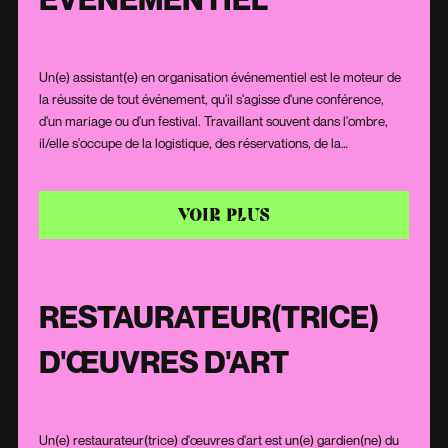
Un(e) assistant(e) en organisation événementiel est le moteur de
la réussite de tout événement, qu'il s'agisse d'une conférence,
d'un mariage ou d'un festival. Travaillant souvent dans l'ombre,
il/elle s'occupe de la logistique, des réservations, de la
coordination des intervenants et bien plus. Avec un sens aigu du
détail et une capacité à gérer de multiples tâches simultanément,
il/elle assure le bon déroulement de chaque événement,
VOIR PLUS
garantissant ainsi la satisfaction des participants et des
organisateurs.
RESTAURATEUR(TRICE)
D'ŒUVRES D'ART
Un(e) restaurateur(trice) d'œuvres d'art est un(e) gardien(ne) du