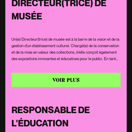
DIRECTEUR(TRICE) DE
MUSÉE
Un(e) Directeur(trice) de musée est à la barre de la vision et de la
gestion d'un établissement culturel. Chargé(e) de la conservation
et de la mise en valeur des collections, il/elle conçoit également
des expositions innovantes et éducatives pour le public. En tant
que leader, il/elle guide une équipe de professionnels, de
conservateurs à éducateurs, pour offrir une expérience
enrichissante aux visiteurs. Son rôle englobe également des
VOIR PLUS
responsabilités administratives, financières et de développement,
assurant ainsi la pérennité et la renommée du musée sur la scène
culturelle.
RESPONSABLE DE
L'ÉDUCATION