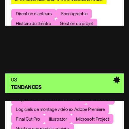
Direction d'acteurs
Scénographie
Histoire du théâtre
Gestion de projet
Casting
Réalisation de storyboard
Planification de production
OUTILS
03
Logiciels de storyboard ex Toonly
TENDANCES
StoryBoard Pro
Logiciels de scénarisation ex Celtx
Final Draft
Logiciels de montage vidéo ex Adobe Premiere
Final Cut Pro
Illustrator
Microsoft Project
Gestion des médias sociaux