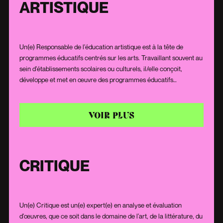
ARTISTIQUE
Un(e) Responsable de l'éducation artistique est à la tête de
programmes éducatifs centrés sur les arts. Travaillant souvent au
sein d'établissements scolaires ou culturels, il/elle conçoit,
développe et met en œuvre des programmes éducatifs
artistiques pour divers groupes d'âge. Il/Elle utilise son expertise
en art et en pédagogie pour inspirer et éduquer les élèves,
favorisant ainsi leur expression créative et leur compréhension
VOIR PLUS
des arts. Ce rôle implique aussi de collaborer avec des artistes,
des enseignants et des organisations culturelles pour enrichir les
offres éducatives.
CRITIQUE
Un(e) Critique est un(e) expert(e) en analyse et évaluation
d'œuvres, que ce soit dans le domaine de l'art, de la littérature, du