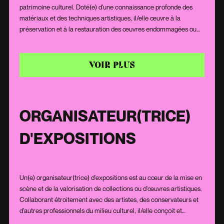
patrimoine culturel. Doté(e) d'une connaissance profonde des
matériaux et des techniques artistiques, il/elle œuvre à la
préservation et à la restauration des œuvres endommagées ou
vieillissantes. Alliant patience, précision et respect pour
l'originalité de chaque pièce, il/elle redonne vie à des œuvres
d'art tout en conservant leur intégrité et leur histoire.
VOIR PLUS
ORGANISATEUR(TRICE)
D'EXPOSITIONS
Un(e) organisateur(trice) d'expositions est au cœur de la mise en
scène et de la valorisation de collections ou d'œuvres artistiques.
Collaborant étroitement avec des artistes, des conservateurs et
d'autres professionnels du milieu culturel, il/elle conçoit et
organise des expositions captivantes pour le public. Doté(e) d'une