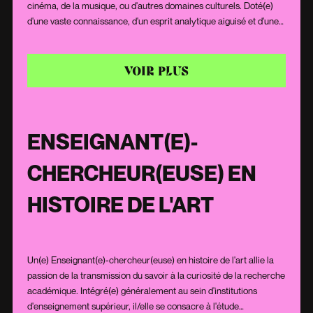
cinéma, de la musique, ou d'autres domaines culturels. Doté(e)
d'une vaste connaissance, d'un esprit analytique aiguisé et d'une
sensibilité aux nuances, il/elle explore, dissèque et éclaire les
œuvres pour le grand public. Sa plume affinée et son jugement
éclairé influencent souvent l'opinion du public et guident les
VOIR PLUS
amateurs et professionnels dans leur appréciation.
ENSEIGNANT(E)-
CHERCHEUR(EUSE) EN
HISTOIRE DE L'ART
Un(e) Enseignant(e)-chercheur(euse) en histoire de l'art allie la
passion de la transmission du savoir à la curiosité de la recherche
académique. Intégré(e) généralement au sein d'institutions
d'enseignement supérieur, il/elle se consacre à l'étude