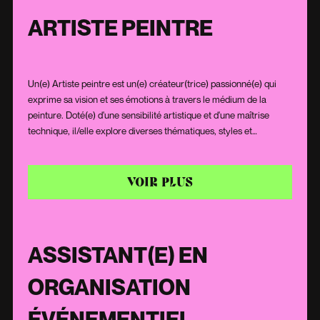
ARTISTE PEINTRE
Un(e) Artiste peintre est un(e) créateur(trice) passionné(e) qui
exprime sa vision et ses émotions à travers le médium de la
peinture. Doté(e) d'une sensibilité artistique et d'une maîtrise
technique, il/elle explore diverses thématiques, styles et
techniques pour donner vie à des œuvres uniques. Chaque toile
est le reflet de sa personnalité, de son vécu et de son
interprétation du monde qui l'entoure. Que ce soit pour capturer
VOIR PLUS
la beauté de la nature, critiquer la société ou simplement
exprimer une émotion, l'Artiste peintre utilise son talent pour
toucher et inspirer son public.
ASSISTANT(E) EN
ORGANISATION
ÉVÉNEMENTIEL